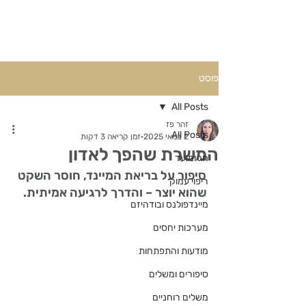
פוסט
All Posts
זהר פז
All Posts
2 במאי 2025
זמן קריאה 3 דקות
המשרת שהפך לאדון
חג ומועד
סיפור על בריאת המיינד, חוסר השקט 
ריפוי עמוק
שהוא יוצר – והדרך לרגיעה אמיתית.
מיינדפולנס ובודהיזם
מערכות יחסים
מודעות והתפתחות
סיפורים ומשלים
משלים רוחניים