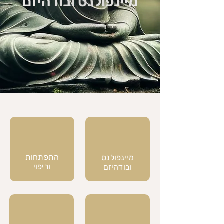
מיינפולנס ובודהיזם
התפתחות
מיינפולנס
וריפוי
ובודהיזם