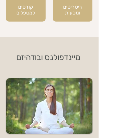
ריטריטים
קורסים
ומסעות
למטפלים
מיינדפולנס ובודהיזם